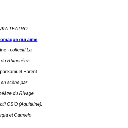
NKA TEATRO
dromaque qui aime
ine -
collectif La
 du Rhinocéros
 parSamuel Parent
s en scène par
Théâtre du Rivage
ectif OS'O (Aquitaine).
rgia et Carmelo