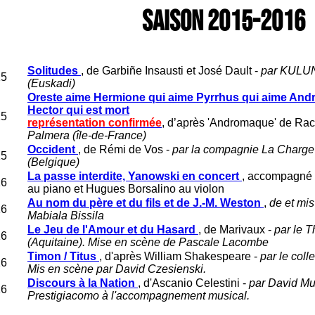
SAISON 2015-2016
Solitudes
, de Garbiñe Insausti et José Dault -
par KULU
15
(Euskadi)
Oreste aime Hermione qui aime Pyrrhus qui aime An
Hector qui est mort
15
représentation confirmée
, d’après 'Andromaque' de Rac
Palmera (île-de-France)
Occident
, de Rémi de Vos -
par la compagnie La Charge
15
(Belgique)
La passe interdite, Yanowski en concert
, accompagné
16
au piano et Hugues Borsalino au violon
Au nom du père et du fils et de J.-M. Weston
,
de et mi
16
Mabiala Bissila
Le Jeu de l'Amour et du Hasard
, de Marivaux -
par le 
16
(Aquitaine). Mise en scène de Pascale Lacombe
Timon / Titus
, d'après William Shakespeare -
par le coll
16
Mis en scène par David Czesienski.
Discours à la Nation
, d'Ascanio Celestini -
par David Mu
16
Prestigiacomo à l'accompagnement musical.